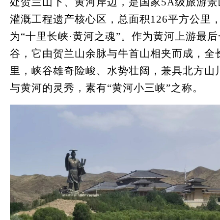
处贺兰山下、黄河岸边，是国家5A级旅游景
灌溉工程遗产核心区，总面积126平方公里
为“十里长峡·黄河之魂”。作为黄河上游最
谷，它由贺兰山余脉与牛首山相夹而成，全长
里，峡谷雄奇险峻、水势壮阔，兼具北方山
与黄河的灵秀，素有“黄河小三峡”之称。