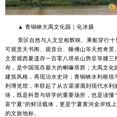
▲ 青铜峡大禹文化园｜化冰摄
景区自然与人文交相辉映。乘船穿行十
可观赏天书阁、观音台、睡佛山等天然奇景
文景观西夏遗存一百零八塔依山势呈等腰三
布，是中国现存最大的喇嘛塔群；大禹文化
建筑风格，再现治水史诗；青铜峡水利枢纽
利博览馆，串联起了从古渠灌溉到现代水利
络，既是科普与研学的重要场所，也是读懂
富宁夏”的鲜活载体，更是宁夏黄河金岸线
的文旅地标。