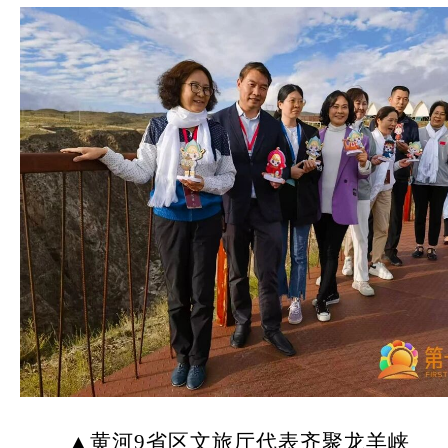
▲黄河9省区文旅厅代表齐聚龙羊峡