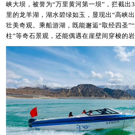
峡大坝，被誉为“万里黄河第一坝”，拦截出3
里的龙羊湖，湖水碧绿如玉，显现出“高峡出
壮美奇观。乘船游湖，既能邂逅“取经四圣”
柱”等奇石景观，还能偶遇在崖壁间穿梭的